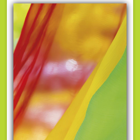
Praktika verstärken den
Entwicklungsprozess hin zu
handlungsorientierten, selbständigen
und
verantwortungsbewussten
Erwachsenen
. Alle Praktika können
grundsätzlich auch im Ausland
durchgeführt werden.
Praktika an der Waldorfschule in
Ismaning