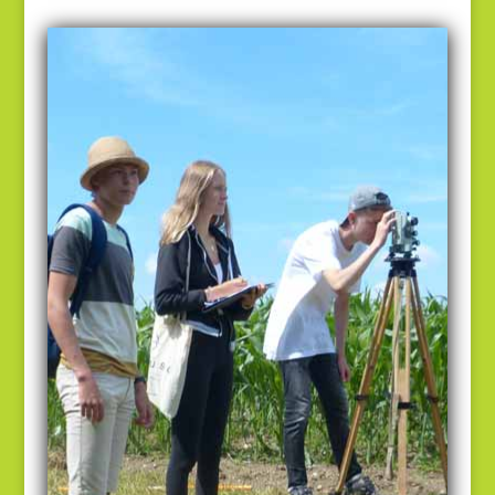
Das Erlernen von
Vermessungstechniken sowie – in
Teamarbeit - die Umsetzung von
Mathematik in praktische
Anwendungsfelder festigt
mathematische Kenntnisse und soziale
Kompetenzen.
Vermessungspraktikum